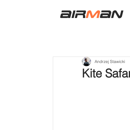
air
m
an
Andrzej Stawicki
Kite Safar