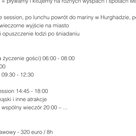
ri = pływamy i kitujemy na różnych wyspach i spotach M
e session, po lunchu powrót do mariny w Hurghadzie, 
wieczorne wyjście na miasto 
 opuszczenie łodzi po śniadaniu
a życzenie gości) 06:00 - 08:00 
00 
 09:30 - 12:30 
ssion 14:45 - 18:00 
ąski i inne atrakcje 
i wspólny wieczór 20:00 – ...
awowy - 320 euro / 8h 