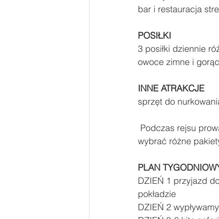
bar i restauracja stre
POSIŁKI
3 posiłki dziennie 
owoce zimne i gorąc
INNE ATRAKCJE 
sprzęt do nurkowani
 Podczas rejsu prowadzone będą kursy od podstaw po pierwsze triki i skoki. Można 
wybrać różne pakiety
PLAN TYGODNIOW
DZIEŃ 1 przyjazd do
pokładzie 
DZIEŃ 2 wypływamy z