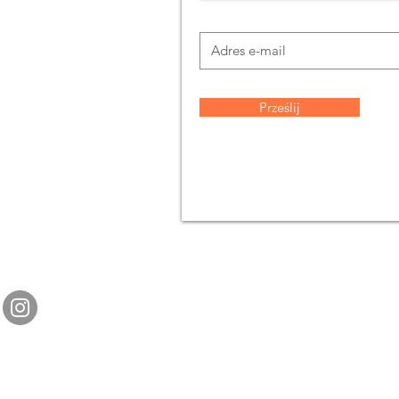
Prześlij
G