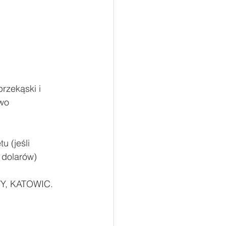
rzekąski i 
two
 (jeśli 
 dolarów) 
, KATOWIC. 