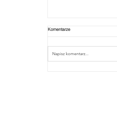
Komentarze
Napisz komentarz...
RPA - AIRMAN KITE TRIP
airm
szkoła - sklep - se