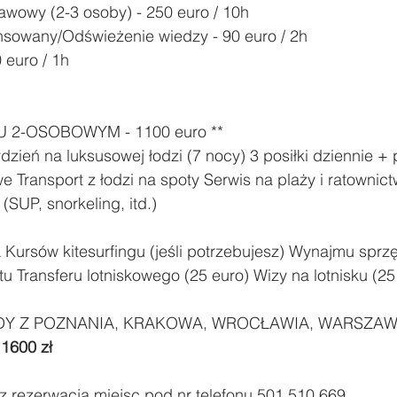
wowy (2-3 osoby) - 250 euro / 10h 
sowany/Odświeżenie wiedzy - 90 euro / 2h 
 euro / 1h 
 2-OSOBOWYM - 1100 euro **
eń na luksusowej łodzi (7 nocy) 3 posiłki dziennie + p
 Transport z łodzi na spoty Serwis na plaży i ratownic
(SUP, snorkeling, itd.) 
rsów kitesurfingu (jeśli potrzebujesz) Wynajmu sprzętu
tu Transferu lotniskowego (25 euro) Wizy na lotnisku (25
Y Z POZNANIA, KRAKOWA, WROCŁAWIA, WARSZAWY
 1600 zł
az rezerwacja miejsc pod nr telefonu 501 510 669