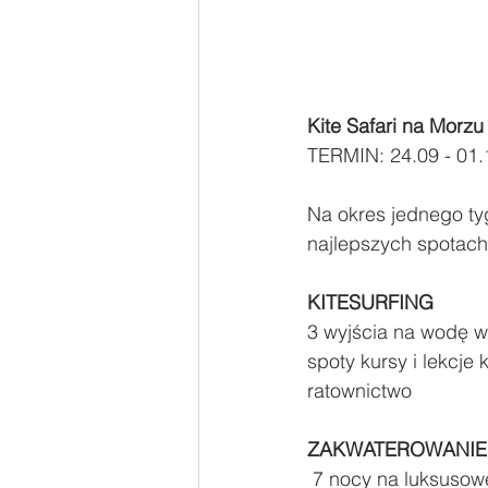
Kite Safari na Morz
TERMIN: 24.09 - 01.
Na okres jednego ty
najlepszych spotach
KITESURFING 
3 wyjścia na wodę w 
spoty kursy i lekcje 
ratownictwo 
ZAKWATEROWANIE
 7 nocy na luksusowej łodzi wygodne pokoje prywatne toalety i prysznice taras słoneczny 