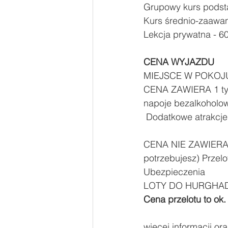
Grupowy kurs podsta
Kurs średnio-zaawan
Lekcja prywatna - 60
CENA WYJAZDU 
MIEJSCE W POKOJU
CENA ZAWIERA 1 tydzi
napoje bezalkoholowe
 Dodatkowe atrakcje 
CENA NIE ZAWIERA Ku
potrzebujesz) Przelo
Ubezpieczenia 
LOTY DO HURGHAD
Cena przelotu to ok.
więcej informacji or