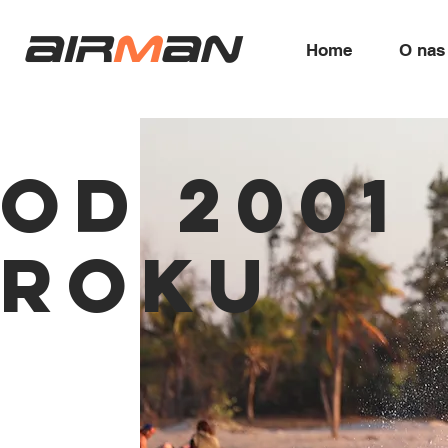
air
m
an
Home
O nas
od 2001
roku