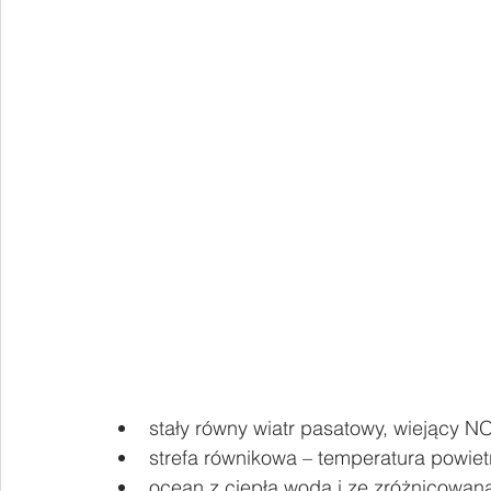
stały równy wiatr pasatowy, wiejący N
strefa równikowa – temperatura powiet
ocean z ciepłą wodą i ze zróżnicowaną