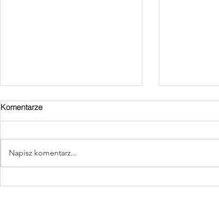
Komentarze
Napisz komentarz...
RPA - AIRMAN KITE TRIP
Dwa nowe l
pompowane 
2024 rok