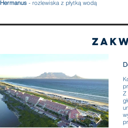
Hermanus
- rozlewiska z płytką wodą
zakw
D
K
p
Z
g
u
wy
pr