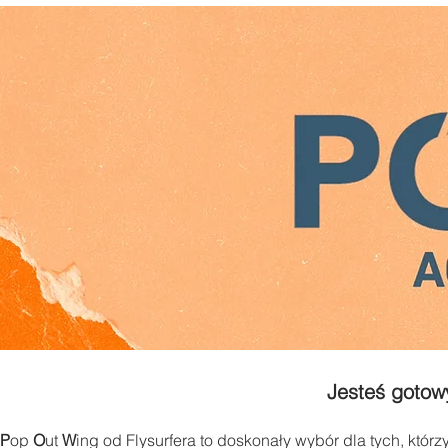
Jesteś gotow
P
op
O
ut
W
ing od Flysurfera to doskonały wybór dla tych, któ