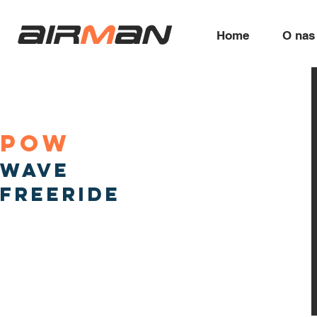
air
m
an
Home
O nas
pow
wave
freeride