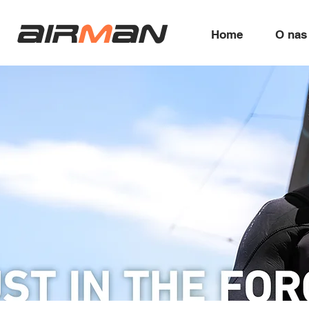
air
m
an
Home
O nas