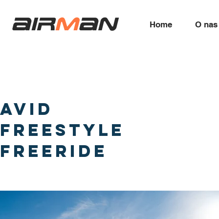
air
m
an
Home
O nas
AVID
FREESTYLE
freeride